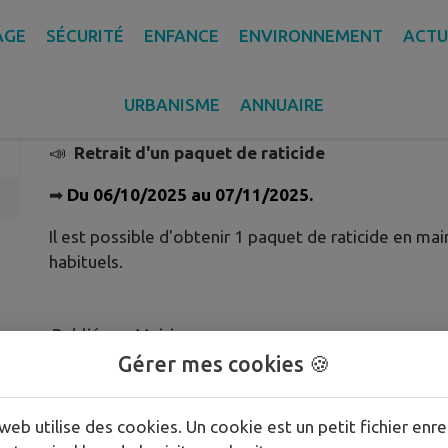
AGE
SÉCURITÉ
ENFANCE
ENVIRONNEMENT
ACTU
RATICIDE
Publié le mercredi 15 octobre 2025 - Beaulieu-sur-Layon
URBANISME
ANNUAIRE
📣
Retrait d'un paquet de raticide
➡
Du 06/10/2025 au 07/11/2025.
Il est possible d'obtenir 1 paquet de raticide en mair
habituels.
Publié par Mairie
Gérer mes cookies 🍪
web utilise des cookies. Un cookie est un petit fichier enre