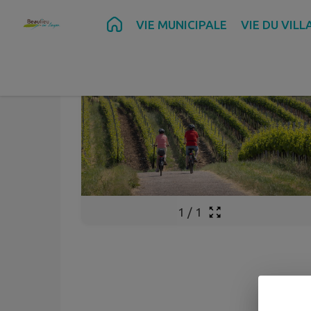
Contenu
Menu
Recherche
Pied de page
VIE MUNICIPALE
VIE DU VILL
1
/
1