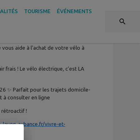
ALITÉS
TOURISME
ÉVÉNEMENTS
LECTRIQUE !
us aide à l'achat de votre vélo à
r frais ! Le vélo électrique, c'est LA
6 ✨ Parfait pour les trajets domicile-
 à consulter en ligne
rétroactif !
-layon-aubance.fr/vivre-et-