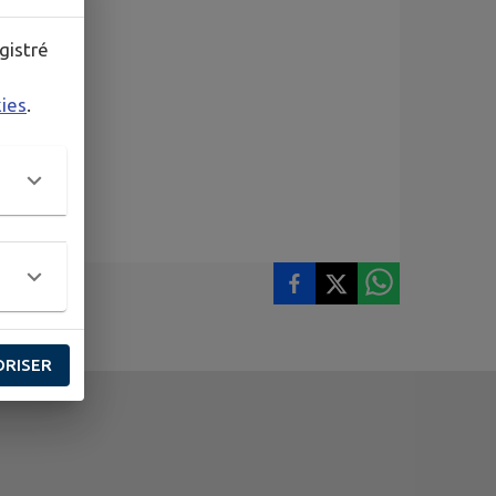
gistré
kies
.
ORISER