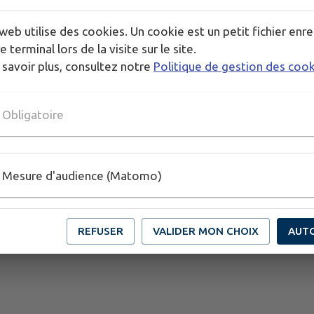
Et vous, prêts à pédaler vers le changement ?
🚴‍♀️✨
web utilise des cookies. Un cookie est un petit fichier enre
e terminal lors de la visite sur le site.
 savoir plus, consultez notre
Politique de gestion des coo
Publié par Margot référente de communication
Obligatoire
Mesure d'audience (Matomo)
REFUSER
VALIDER MON CHOIX
AUT