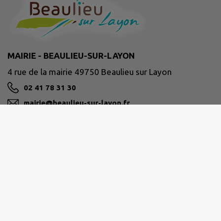
MAIRIE - BEAULIEU-SUR-LAYON
4 rue de la mairie 49750 Beaulieu sur Layon
02 41 78 31 30
mairie@beaulieu-sur-layon.fr
M'Y RENDRE
www.beaulieu-sur-layon.fr