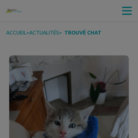
Contenu
Menu
Recherche
Pied de page
ACCUEIL
>
ACTUALITÉS
>
TROUVÉ CHAT