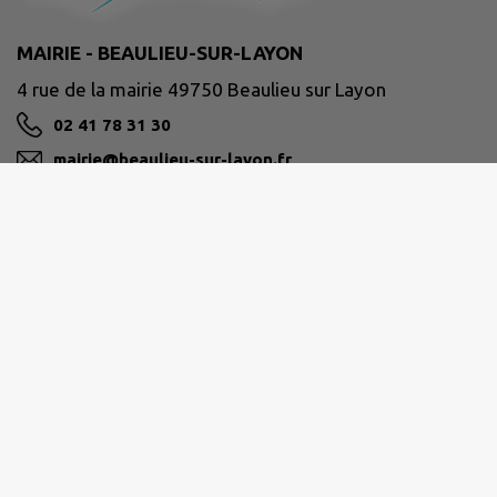
MAIRIE - BEAULIEU-SUR-LAYON
4 rue de la mairie 49750 Beaulieu sur Layon
02 41 78 31 30
mairie@beaulieu-sur-layon.fr
M'Y RENDRE
www.beaulieu-sur-layon.fr
Horaires d’ouverture :