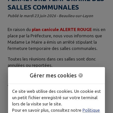
SALLES COMMUNALES
Publié le mardi 23 juin 2026 - Beaulieu-sur-Layon
En raison du
plan canicule ALERTE ROUGE
mis en
place par la Préfecture, nous vous informons que
Madame Le Maire a émis un arrêté stipulant la
fermeture temporaire des salles communales.
Toutes les réunions dans ces salles sont donc
annulées ou reportées.
Gérer mes cookies 🍪
Vous trouverez en pièce-jointe l'arrêté.
Ce site web utilise des cookies. Un cookie est
un petit fichier enregistré sur votre terminal
Télécharger la pièce jointe
lors de la visite sur le site.
Pour en savoir plus, consultez notre
Politique