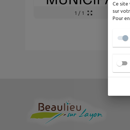
Ce site 
sur votr
1
/
1
Pour en