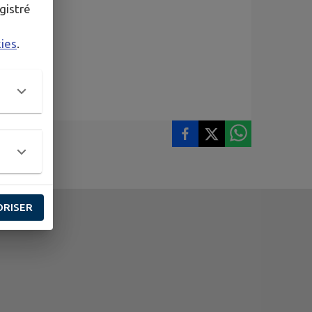
gistré
kies
.
ORISER