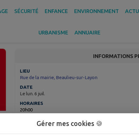
AGE
SÉCURITÉ
ENFANCE
ENVIRONNEMENT
ACTU
Conseil municipal de B
URBANISME
ANNUAIRE
Beaulieu-sur-Layon
INFORMATIONS P
LIEU
Rue de la mairie, Beaulieu-sur-Layon
DATE
Le lun. 6 juil.
HORAIRES
20h00
Gérer mes cookies 🍪
La prochaine séance du Conseil Municipal de Beaulie
mairie
.