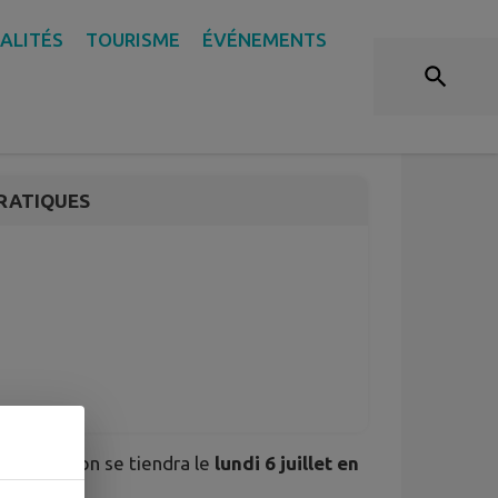
ALITÉS
TOURISME
ÉVÉNEMENTS
eaulieu-sur-Layon
RATIQUES
u-sur-Layon se tiendra le
lundi 6 juillet en