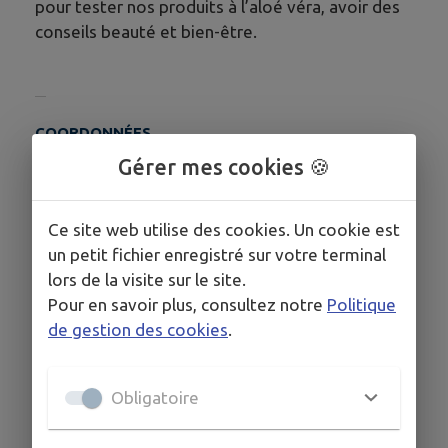
pour tester nos produits à l’aloé véra, avoir des
conseils beauté et bien-être.
COORDONNÉES
Gérer mes cookies 🍪
3 rue du dolmen 49750 BEAULIEU SUR LAYON
ascensio.flp@gmail.com
06 43 39 02 16
Ce site web utilise des cookies. Un cookie est
un petit fichier enregistré sur votre terminal
lors de la visite sur le site.
Pour en savoir plus, consultez notre
Politique
de gestion des cookies
.
Obligatoire