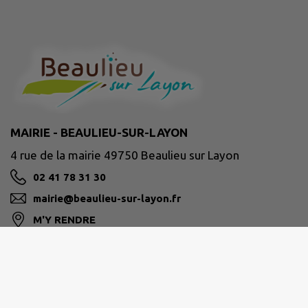
MAIRIE - BEAULIEU-SUR-LAYON
4 rue de la mairie 49750 Beaulieu sur Layon
02 41 78 31 30
mairie@beaulieu-sur-layon.fr
M'Y RENDRE
www.beaulieu-sur-layon.fr