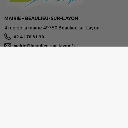
MAIRIE - BEAULIEU-SUR-LAYON
4 rue de la mairie 49750 Beaulieu sur Layon
02 41 78 31 30
mairie@beaulieu-sur-layon.fr
M'Y RENDRE
www.beaulieu-sur-layon.fr
Horaires d’ouverture :