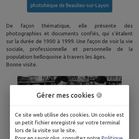
photohèque de Beaulieu-sur-Layon
De façon thématique, elle présente des
photographies et documents confiés, qui s'étalent
sur la durée de 1900 à 1999. Une façon de voir la vie
sociale, professionnelle et personnelle de la
population belloquoise à travers les âges.
Bonne visite.
Gérer mes cookies 🍪
Ce site web utilise des cookies. Un cookie est
un petit fichier enregistré sur votre terminal
lors de la visite sur le site.
Pour en savoir plus, consultez notre
Politique