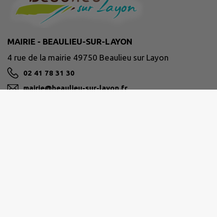
MAIRIE - BEAULIEU-SUR-LAYON
4 rue de la mairie 49750 Beaulieu sur Layon
02 41 78 31 30
mairie@beaulieu-sur-layon.fr
M'Y RENDRE
www.beaulieu-sur-layon.fr